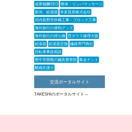
成果報酬SEO
整体・リンパマッサージ
新潟 給湯器
本多貿易株式会社
河内長野市外構工事・ブロック工事
海外旅行の便利グッズ
海外旅行の持ち物
窓ガラス修理大阪
給湯器
給湯器交換
繊維専門商社
自転車事故相談
豊中市曽根の鍼灸整骨院
集会テント
離婚弁護士
交流ポータルサイト
TAKESHIのポータルサイト
→