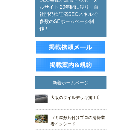
ルサイト 20年間に渡り、自
社開発検証済SEOスキルで
多数のSEホームページ制
作！
新着ホームページ
大阪のタイルデッキ施工店
ゴミ屋敷片付けプロの清掃業
者イクシード