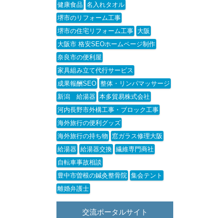
健康食品
名入れタオル
堺市のリフォーム工事
堺市の住宅リフォーム工事
大阪
大阪市 格安SEOホームページ制作
奈良市の便利屋
家具組み立て代行サービス
成果報酬SEO
整体・リンパマッサージ
新潟 給湯器
本多貿易株式会社
河内長野市外構工事・ブロック工事
海外旅行の便利グッズ
海外旅行の持ち物
窓ガラス修理大阪
給湯器
給湯器交換
繊維専門商社
自転車事故相談
豊中市曽根の鍼灸整骨院
集会テント
離婚弁護士
交流ポータルサイト