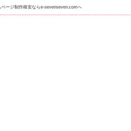
ムページ制作格安なら
e-sevenseven.comへ