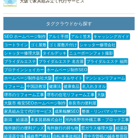
大阪で家具組み立て代行サービス
タグクラウドから探す
SEO ホームページ制作
アルミ手摺
アルミ笠木
キャッシングガイド
コートライン
ゴミ屋敷
ゴミ屋敷片付け
シャッター修理会社
シャッター修理大阪
タイルデッキ
ニューボーンフォト撮影
ブライダルエステ
ブライダルエステ 名古屋
ブライダルエステ 福岡
プロテインシェイカー
ホームページ制作SEO
ホームページ制作会社大阪
ポータルサイト
マンションリフォーム
リフォーム
中国語教室
健康法
健康食品
名入れタオル
堺市のリフォーム工事
堺市の住宅リフォーム工事
大阪
大阪市 格安SEOホームページ制作
奈良市の便利屋
家具組み立て代行サービス
成果報酬SEO
整体・リンパマッサージ
新潟 給湯器
本多貿易株式会社
河内長野市外構工事・ブロック工事
海外旅行の便利グッズ
海外旅行の持ち物
窓ガラス修理大阪
給湯器
給湯器交換
繊維専門商社
自転車事故相談
豊中市曽根の鍼灸整骨院