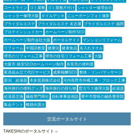
コートライン
ゴミ屋敷
ゴミ屋敷片付け
シャッター修理会社
シャッター修理大阪
タイルデッキ
ニューボーンフォト撮影
ブライダルエステ
ブライダルエステ 名古屋
ブライダルエステ 福岡
プロテインシェイカー
ホームページ制作SEO
ホームページ制作会社大阪
ポータルサイト
マンションリフォーム
リフォーム
中国語教室
健康法
健康食品
名入れタオル
堺市のリフォーム工事
堺市の住宅リフォーム工事
大阪
大阪市 格安SEOホームページ制作
奈良市の便利屋
家具組み立て代行サービス
成果報酬SEO
整体・リンパマッサージ
新潟 給湯器
本多貿易株式会社
河内長野市外構工事・ブロック工事
海外旅行の便利グッズ
海外旅行の持ち物
窓ガラス修理大阪
給湯器
給湯器交換
繊維専門商社
自転車事故相談
豊中市曽根の鍼灸整骨院
集会テント
離婚弁護士
交流ポータルサイト
TAKESHIのポータルサイト
→