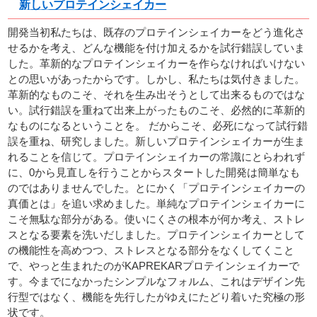
新しいプロテインシェイカー
開発当初私たちは、既存のプロテインシェイカーをどう進化さ
せるかを考え、どんな機能を付け加えるかを試行錯誤していま
した。革新的なプロテインシェイカーを作らなければいけない
との思いがあったからです。しかし、私たちは気付きました。
革新的なものこそ、それを生み出そうとして出来るものではな
い。試行錯誤を重ねて出来上がったものこそ、必然的に革新的
なものになるということを。 だからこそ、必死になって試行錯
誤を重ね、研究しました。新しいプロテインシェイカーが生ま
れることを信じて。プロテインシェイカーの常識にとらわれず
に、0から見直しを行うことからスタートした開発は簡単なも
のではありませんでした。とにかく「プロテインシェイカーの
真価とは」を追い求めました。単純なプロテインシェイカーに
こそ無駄な部分がある。使いにくさの根本が何か考え、ストレ
スとなる要素を洗いだしました。プロテインシェイカーとして
の機能性を高めつつ、ストレスとなる部分をなくしてくこと
で、やっと生まれたのがKAPREKARプロテインシェイカーで
す。今までになかったシンプルなフォルム、これはデザイン先
行型ではなく、機能を先行したがゆえにたどり着いた究極の形
状です。