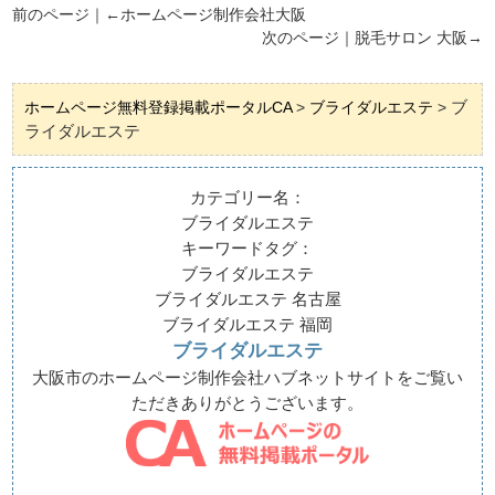
前のページ｜←
ホームページ制作会社大阪
次のページ｜
脱毛サロン 大阪
→
ブ
ホームページ無料登録掲載ポータルCA
>
ブライダルエステ
>
ライダルエステ
カテゴリー名：
ブライダルエステ
キーワードタグ：
ブライダルエステ
ブライダルエステ 名古屋
ブライダルエステ 福岡
ブライダルエステ
大阪市のホームページ制作会社ハブネットサイトをご覧い
ただきありがとうございます。