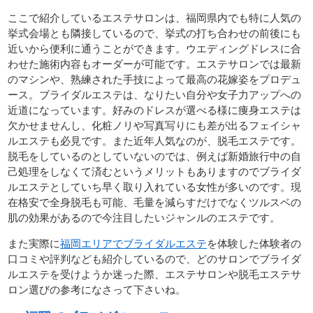
ここで紹介しているエステサロンは、福岡県内でも特に人気の
挙式会場とも隣接しているので、挙式の打ち合わせの前後にも
近いから便利に通うことができます。ウエディングドレスに合
わせた施術内容もオーダーが可能です。エステサロンでは最新
のマシンや、熟練された手技によって最高の花嫁姿をプロデュ
ース。ブライダルエステは、なりたい自分や女子力アップへの
近道になっています。好みのドレスが選べる様に痩身エステは
欠かせませんし、化粧ノリや写真写りにも差が出るフェイシャ
ルエステも必見です。また近年人気なのが、脱毛エステです。
脱毛をしているのとしていないのでは、例えば新婚旅行中の自
己処理をしなくて済むというメリットもありますのでブライダ
ルエステとしていち早く取り入れている女性が多いのです。現
在格安で全身脱毛も可能、毛量を減らすだけでなくツルスベの
肌の効果があるので今注目したいジャンルのエステです。
また実際に
福岡エリアでブライダルエステ
を体験した体験者の
口コミや評判なども紹介しているので、どのサロンでブライダ
ルエステを受けようか迷った際、エステサロンや脱毛エステサ
ロン選びの参考になさって下さいね。