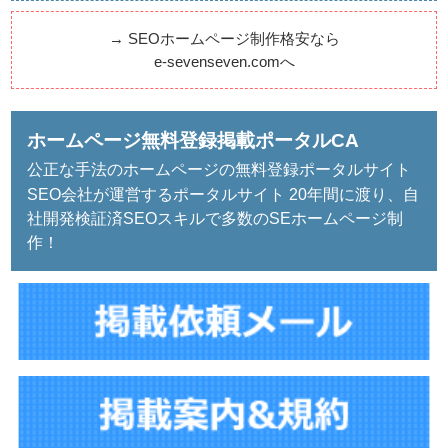
→
SEOホームページ制作格安なら
e-sevenseven.comへ
ホームページ無料登録掲載ポータルCA
公正な手法のホームページの無料登録ポータルサイト
SEO会社が運営するポータルサイト 20年間に渡り、自
社開発検証済SEOスキルで多数のSEホームページ制
作！