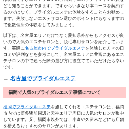
ども知ることができます。ですからいきなり本コースを契約す
るのではなく、ブライダルエステの体験をすることをお勧めし
ます。失敗しないエステサロン選びのポイントにもなりますの
で複数個所の体験をしてみましょう。
以下は、名古屋エリアだけでなく愛知県外からもアクセスが良
いので人気のエステサロンと、脱毛専用サロンを紹介していま
す。実際に
名古屋市内でブライダルエステ
を体験した方々の口
コミや評判などを参考にして、名古屋エリアに豊富にあるエス
テサロンの中で迷った際の選び方に役立てていただけたら幸い
です。
→
名古屋でブライダルエステ
福岡で人気のブライダルエステ事情について
福岡でブライダルエステ
を施してくれるエステサロンは、福岡
市内では博多駅前周辺と天神エリア周辺に人気のサロンが集中
しています。又、福岡市以外では、小倉や久留米などにも店舗
を構えるおすすめのサロンがあります。