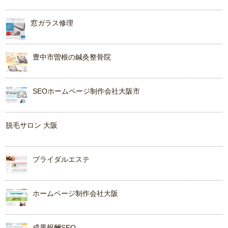
窓ガラス修理
豊中市曽根の鍼灸整骨院
SEOホームページ制作会社大阪市
脱毛サロン 大阪
ブライダルエステ
ホームページ制作会社大阪
成果報酬SEO