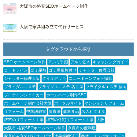
大阪市の格安SEOホームページ制作
大阪で家具組み立て代行サービス
タグクラウドから探す
SEO ホームページ制作
アルミ手摺
アルミ笠木
キャッシングガイド
コートライン
ゴミ屋敷
ゴミ屋敷片付け
シャッター修理会社
シャッター修理大阪
タイルデッキ
ニューボーンフォト撮影
ブライダルエステ
ブライダルエステ 名古屋
ブライダルエステ 福岡
プロテインシェイカー
ホームページ制作SEO
ホームページ制作会社大阪
ポータルサイト
マンションリフォーム
リフォーム
中国語教室
健康法
健康食品
名入れタオル
堺市のリフォーム工事
堺市の住宅リフォーム工事
大阪
大阪市 格安SEOホームページ制作
奈良市の便利屋
家具組み立て代行サービス
成果報酬SEO
整体・リンパマッサージ