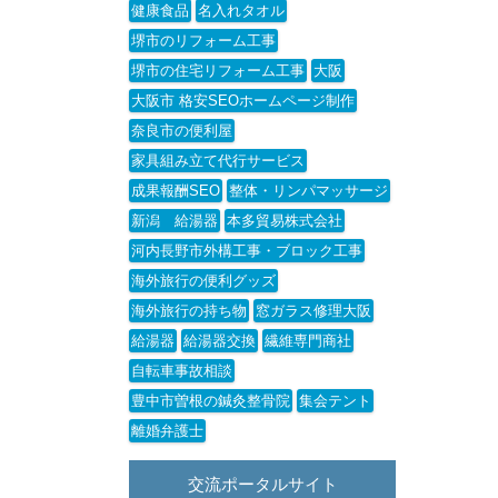
健康食品
名入れタオル
堺市のリフォーム工事
堺市の住宅リフォーム工事
大阪
大阪市 格安SEOホームページ制作
奈良市の便利屋
家具組み立て代行サービス
成果報酬SEO
整体・リンパマッサージ
新潟 給湯器
本多貿易株式会社
河内長野市外構工事・ブロック工事
海外旅行の便利グッズ
海外旅行の持ち物
窓ガラス修理大阪
給湯器
給湯器交換
繊維専門商社
自転車事故相談
豊中市曽根の鍼灸整骨院
集会テント
離婚弁護士
交流ポータルサイト