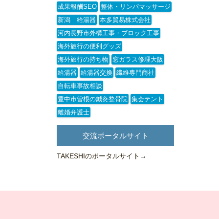
成果報酬SEO
整体・リンパマッサージ
新潟 給湯器
本多貿易株式会社
河内長野市外構工事・ブロック工事
海外旅行の便利グッズ
海外旅行の持ち物
窓ガラス修理大阪
給湯器
給湯器交換
繊維専門商社
自転車事故相談
豊中市曽根の鍼灸整骨院
集会テント
離婚弁護士
交流ポータルサイト
TAKESHIのポータルサイト
→