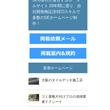
ルサイト 20年間に渡り、自
社開発検証済SEOスキルで
多数のSEホームページ制
作！
新着ホームページ
大阪のタイルデッキ施工店
ゴミ屋敷片付けプロの清掃業
者イクシード