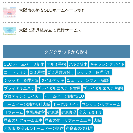
大阪市の格安SEOホームページ制作
大阪で家具組み立て代行サービス
タグクラウドから探す
SEO ホームページ制作
アルミ手摺
アルミ笠木
キャッシングガイド
コートライン
ゴミ屋敷
ゴミ屋敷片付け
シャッター修理会社
シャッター修理大阪
タイルデッキ
ニューボーンフォト撮影
ブライダルエステ
ブライダルエステ 名古屋
ブライダルエステ 福岡
プロテインシェイカー
ホームページ制作SEO
ホームページ制作会社大阪
ポータルサイト
マンションリフォーム
リフォーム
中国語教室
健康法
健康食品
名入れタオル
堺市のリフォーム工事
堺市の住宅リフォーム工事
大阪
大阪市 格安SEOホームページ制作
奈良市の便利屋