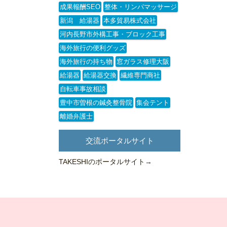
成果報酬SEO
整体・リンパマッサージ
新潟 給湯器
本多貿易株式会社
河内長野市外構工事・ブロック工事
海外旅行の便利グッズ
海外旅行の持ち物
窓ガラス修理大阪
給湯器
給湯器交換
繊維専門商社
自転車事故相談
豊中市曽根の鍼灸整骨院
集会テント
離婚弁護士
交流ポータルサイト
TAKESHIのポータルサイト
→