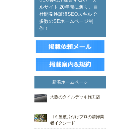
ルサイト 20年間に渡り、自
社開発検証済SEOスキルで
多数のSEホームページ制
作！
新着ホームページ
大阪のタイルデッキ施工店
ゴミ屋敷片付けプロの清掃業
者イクシード