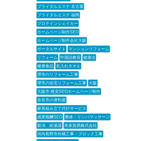
ブライダルエステ 名古屋
ブライダルエステ 福岡
プロテインシェイカー
ホームページ制作SEO
ホームページ制作会社大阪
ポータルサイト
マンションリフォーム
リフォーム
中国語教室
健康法
健康食品
名入れタオル
堺市のリフォーム工事
堺市の住宅リフォーム工事
大阪
大阪市 格安SEOホームページ制作
奈良市の便利屋
家具組み立て代行サービス
成果報酬SEO
整体・リンパマッサージ
新潟 給湯器
本多貿易株式会社
河内長野市外構工事・ブロック工事