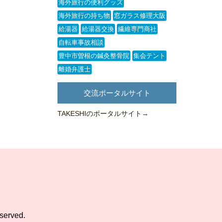
海外旅行の便利グッズ
海外旅行の持ち物
窓ガラス修理大阪
給湯器
給湯器交換
繊維専門商社
自転車事故相談
豊中市曽根の鍼灸整骨院
集会テント
離婚弁護士
交流ポータルサイト
TAKESHIのポータルサイト
→
erved.