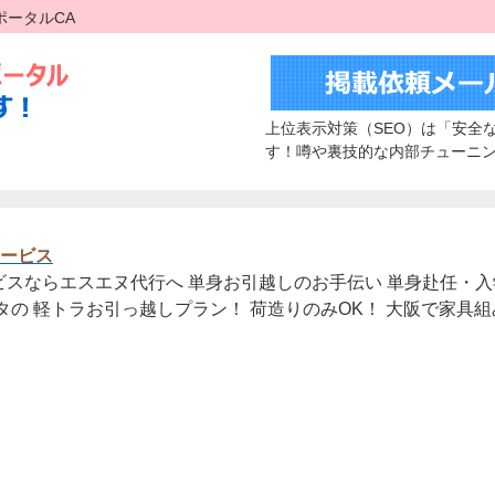
ポータルCA
上位表示対策（SEO）は「安全
す！噂や裏技的な内部チューニ
ービス
スならエスエヌ代行へ 単身お引越しのお手伝い 単身赴任・入
タの 軽トラお引っ越しプラン！ 荷造りのみOK！ 大阪で家具