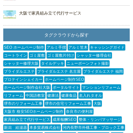
大阪で家具組み立て代行サービス
タグクラウドから探す
SEO ホームページ制作
アルミ手摺
アルミ笠木
キャッシングガイド
コートライン
ゴミ屋敷
ゴミ屋敷片付け
シャッター修理会社
シャッター修理大阪
タイルデッキ
ニューボーンフォト撮影
ブライダルエステ
ブライダルエステ 名古屋
ブライダルエステ 福岡
プロテインシェイカー
ホームページ制作SEO
ホームページ制作会社大阪
ポータルサイト
マンションリフォーム
リフォーム
中国語教室
健康法
健康食品
名入れタオル
堺市のリフォーム工事
堺市の住宅リフォーム工事
大阪
大阪市 格安SEOホームページ制作
奈良市の便利屋
家具組み立て代行サービス
成果報酬SEO
整体・リンパマッサージ
新潟 給湯器
本多貿易株式会社
河内長野市外構工事・ブロック工事