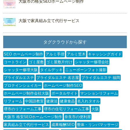
大阪市の格安SEOホームページ制作
大阪で家具組み立て代行サービス
タグクラウドから探す
SEO ホームページ制作
アルミ手摺
アルミ笠木
キャッシングガイド
コートライン
ゴミ屋敷
ゴミ屋敷片付け
シャッター修理会社
シャッター修理大阪
タイルデッキ
ニューボーンフォト撮影
ブライダルエステ
ブライダルエステ 名古屋
ブライダルエステ 福岡
プロテインシェイカー
ホームページ制作SEO
ホームページ制作会社大阪
ポータルサイト
マンションリフォーム
リフォーム
中国語教室
健康法
健康食品
名入れタオル
堺市のリフォーム工事
堺市の住宅リフォーム工事
大阪
大阪市 格安SEOホームページ制作
奈良市の便利屋
家具組み立て代行サービス
成果報酬SEO
整体・リンパマッサージ