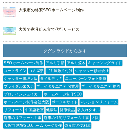
大阪市の格安SEOホームページ制作
大阪で家具組み立て代行サービス
タグクラウドから探す
SEO ホームページ制作
アルミ手摺
アルミ笠木
キャッシングガイド
コートライン
ゴミ屋敷
ゴミ屋敷片付け
シャッター修理会社
シャッター修理大阪
タイルデッキ
ニューボーンフォト撮影
ブライダルエステ
ブライダルエステ 名古屋
ブライダルエステ 福岡
プロテインシェイカー
ホームページ制作SEO
ホームページ制作会社大阪
ポータルサイト
マンションリフォーム
リフォーム
中国語教室
健康法
健康食品
名入れタオル
堺市のリフォーム工事
堺市の住宅リフォーム工事
大阪
大阪市 格安SEOホームページ制作
奈良市の便利屋